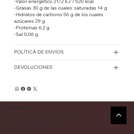
-Valor energético 2172 kJ / 520 kcal
-Grasas 30 g de las cuales: saturadas 14 g
-Hidratos de carbono 56 g de los cuales
azúcares 29 g
-Proteínas 6,2 g
-Sal 0,06 g
POLÍTICA DE ENVÍOS
DEVOLUCIONES
LOCATION
Road from Lucena to Rute, km 19
14960 Rute (Córdoba) – Spain
Telephone 957 539 022