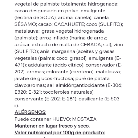
vegetal de palmiste totalmente hidrogenada;
cacao desgrasado en polvo; emulgente
(lecitina de SOJA); aroma; canela); canela;
SÉSAMO; cacao; CACAHUETE; coco (SULFITO);
matalauva;; grasa vegetal hidrogenada
(palmiste); arroz inflado (harina de arroz;
azúcar; extracto de malta de CEBADA; sal); vino
(SULFITO); anís; margarina (aceites y grasas
vegetales (palma; coco; girasol); emulgente (E-
471)); acidulante (ácido cítrico); conservador (E-
202); aromas; colorante (caroteno); matalauva;
jarabe de glucos-fructosa; puré de patata;
clavo;aromas; sal; almidón;;antioxidante (E-306;
E320; E-321; tocoferoles naturales);
conservante (E-202; E-281); gasificante (E-503
ii).
ALÉRGENOS:
Puede contener HUEVO; MOSTAZA
Mantener en lugar fresco y seco.
Valor nutricional por 100g de producto: