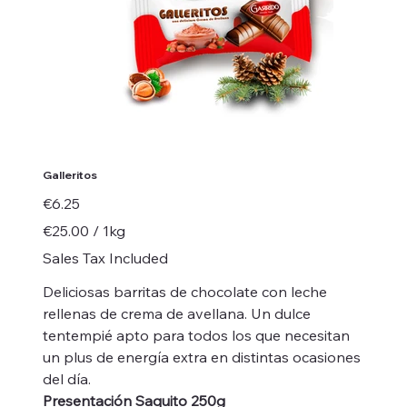
Galleritos
Price
€6.25
€25.00
€25.00 / 1kg
per
1
Sales Tax Included
Kilogram
Deliciosas barritas de chocolate con leche
rellenas de crema de avellana. Un dulce
tentempié apto para todos los que necesitan
un plus de energía extra en distintas ocasiones
del día.
Presentación Saquito 250g